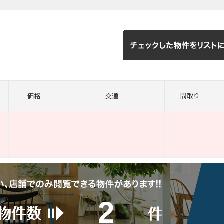
価格
交通
間取り
–
–
–
2