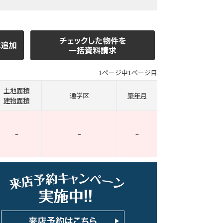
1ページ中1ページ目
土地面積
通学区
築年月
建物面積
–
–
–
ホームページ上で公開
店舗限定の公開物件数
件
来店予約キャンペーン