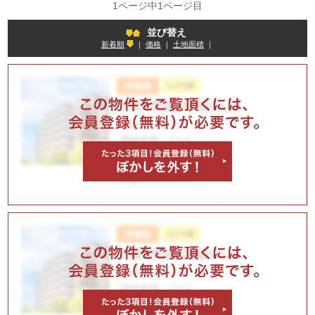
1ページ中1ページ目
並び替え
新着順
｜
価格
｜
土地面積
｜