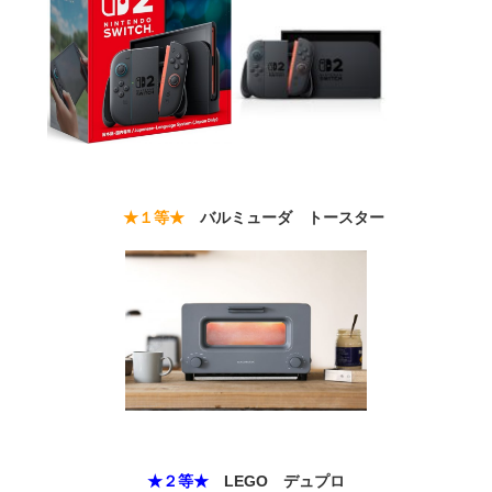
★１等★
バルミューダ トースター
★２等★
LEGO デュプロ