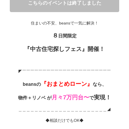
こちらのイベントは終了しました
住まいの不安、beansで一気に解決！
８
日間限定
『中古住宅探しフェス』開催！
◤￣￣￣￣￣￣￣￣￣￣￣￣￣￣￣￣￣￣￣￣￣￣
『おまとめローン』
beansの
なら、
月々7万円台〜
実現！
物件＋リノベ
が
で
＿＿＿＿＿＿＿＿＿＿＿＿＿＿＿＿＿＿＿＿＿＿◢
◆相談だけでもOK◆