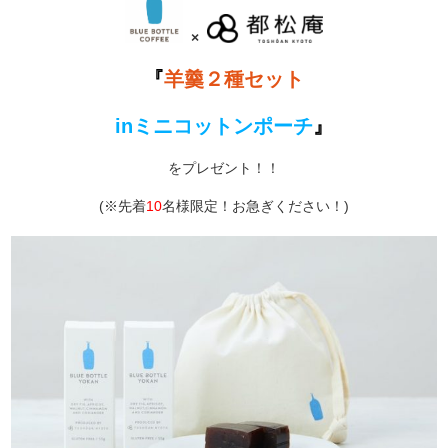
×
『
羊羹２種セット
inミニコットンポーチ
』
をプレゼント！！
(※先着
10
名様限定！お急ぎください！)