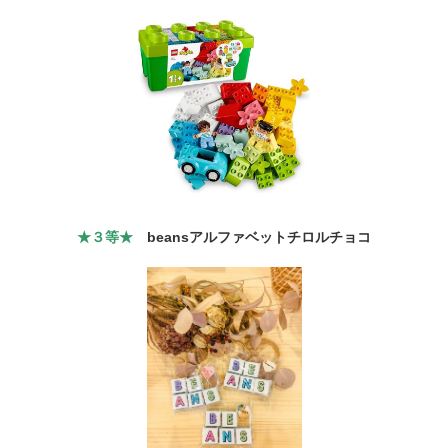
★３等★
beansアルファベットチロルチョコ