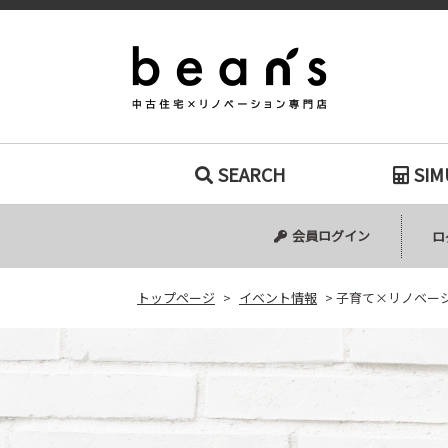
子育て×リノベ
SEARCH
SIM
中古マンション
中古一戸建て
新築一戸建て
土地
会員ログイン
ロ
トップページ
>
イベント情報
>
子育て×リノベー