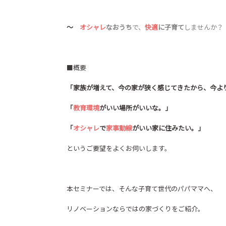
～
オシャレ
なおうち
で、
快適
に
子育て
しませんか？
■概要
「家族が増えて、今の家が狭く感じてきたから、今よ
「
教育環境
がいい場所がいいな。」
「
オシャレ
で
家事動線
がいい家に住みたい。」
というご要望をよくお伺いします。
本セミナーでは、そんな子育て世代のパパママへ、
リノベーションならではの家づくりをご紹介。