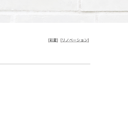
[
彩夏
]
[
リノベーション
]