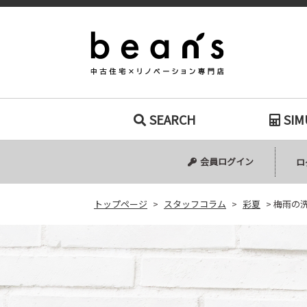
梅雨の洗濯スト
SEARCH
SIM
中古マンション
中古一戸建て
新築一戸建て
土地
会員ログイン
ロ
トップページ
>
スタッフコラム
>
彩夏
>
梅雨の