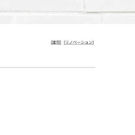
[
雄司
]
[
リノベーション
]