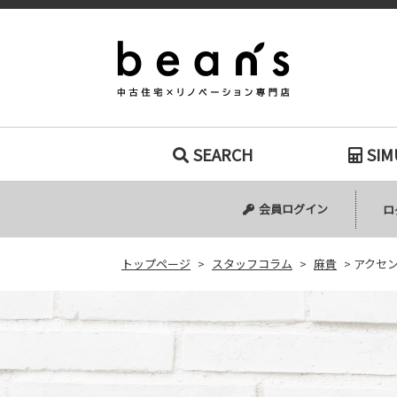
アクセントクロ
SEARCH
SIM
中古マンション
中古一戸建て
新築一戸建て
土地
会員ログイン
ロ
トップページ
>
スタッフコラム
>
麻貴
>
アクセ