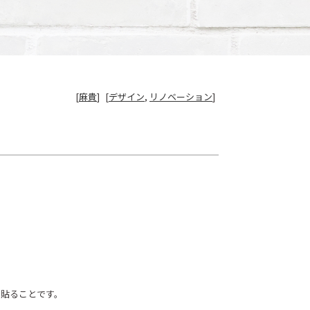
[
麻貴
]
[
デザイン
,
リノベーション
]
を貼ることです。