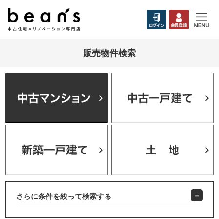
販売物件検索
さらに条件を絞って検索する