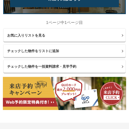
1ページ中1ページ目
お気に入りリストを見る