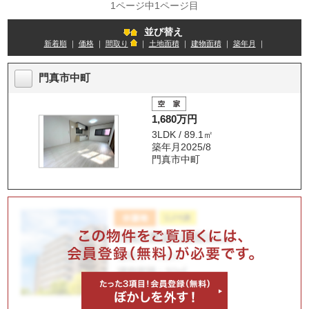
1ページ中1ページ目
並び替え
新着順
｜
価格
｜
間取り
｜
土地面積
｜
建物面積
｜
築年月
｜
門真市中町
1,680万円
3LDK / 89.1㎡
築年月2025/8
門真市中町