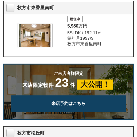
枚方市東香里南町
5,980万円
5SLDK / 192.11㎡
築年月1997/9
枚方市東香里南町
ご来店者様限定
23
大公開！
来店限定物件
件
来店予約はこちら
枚方市松丘町