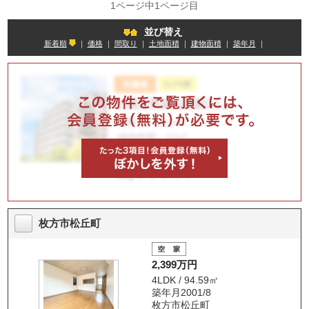
1ページ中1ページ目
並び替え
新着順
｜
価格
｜
間取り
｜
土地面積
｜
建物面積
｜
築年月
｜
枚方市松丘町
2,399万円
4LDK / 94.59㎡
築年月2001/8
枚方市松丘町