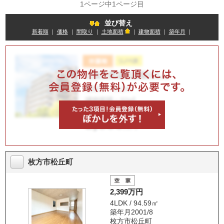
1ページ中1ページ目
並び替え
新着順
｜
価格
｜
間取り
｜
土地面積
｜
建物面積
｜
築年月
｜
枚方市松丘町
2,399万円
4LDK / 94.59㎡
築年月2001/8
枚方市松丘町