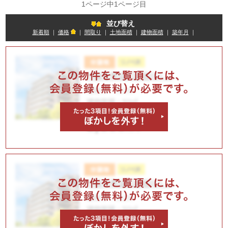
1ページ中1ページ目
並び替え
新着順
｜
価格
｜
間取り
｜
土地面積
｜
建物面積
｜
築年月
｜