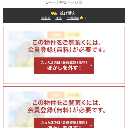
1ページ中1ページ目
並び替え
新着順
｜
価格
｜
土地面積
｜