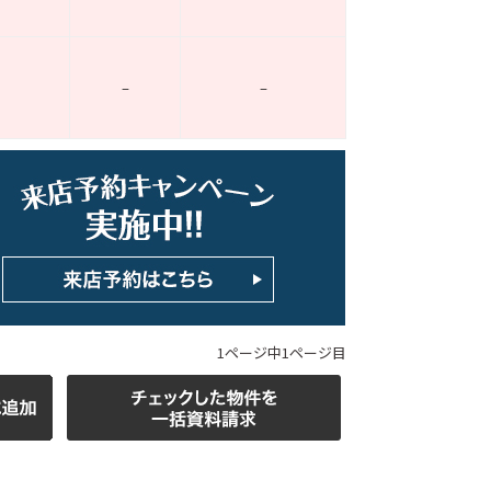
–
–
ホームページ上で公開
店舗限定の公開物件数
件
来店予約キャンペーン
1ページ中1ページ目