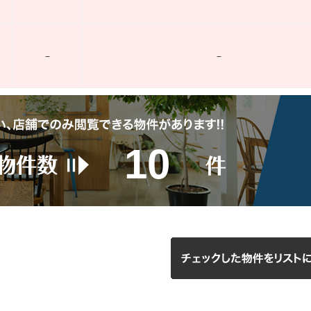
–
–
10